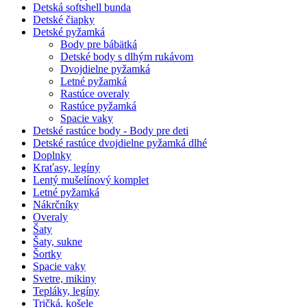
Detská softshell bunda
Detské čiapky
Detské pyžamká
Body pre bábätká
Detské body s dlhým rukávom
Dvojdielne pyžamká
Letné pyžamká
Rastúce overaly
Rastúce pyžamká
Spacie vaky
Detské rastúce body - Body pre deti
Detské rastúce dvojdielne pyžamká dlhé
Doplnky
Kraťasy, legíny
Lentý mušelínový komplet
Letné pyžamká
Nákrčníky
Overaly
Šaty
Šaty, sukne
Šortky
Spacie vaky
Svetre, mikiny
Tepláky, legíny
Tričká, košele