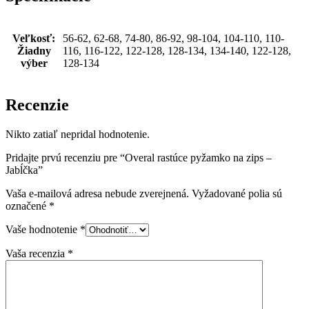
Veľkosť
:
56-62, 62-68, 74-80, 86-92, 98-104, 104-110, 110-
Žiadny
116, 116-122, 122-128, 128-134, 134-140, 122-128,
výber
128-134
Recenzie
Nikto zatiaľ nepridal hodnotenie.
Pridajte prvú recenziu pre “Overal rastúce pyžamko na zips –
Jabĺčka”
Vaša e-mailová adresa nebude zverejnená.
Vyžadované polia sú
označené
*
Vaše hodnotenie
*
Vaša recenzia
*