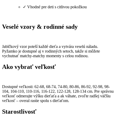
✓ Vhodné pre deti s citlivou pokožkou
Veselé vzory & rodinné sady
Jablčkový vzor poteší každé dieťa a vytvára veselú náladu.
Pyžamko je dostupné aj v rodinných setoch, takže si môžete
vychutnať matchy-matchy momenty s celou rodinou.
Ako vybrať veľkosť
Dostupné veľkosti: 62-68, 68-74, 74-80, 80-86, 86-92, 92-98, 98-
104, 104-110, 110-116, 116-122, 122-128, 128-134 cm. Pre správnu
veľkosť odmerajte výšku dieťaťa a ak váhate, zvoľte radšej väčšiu
veľkosť – overal rastie spolu s dieťaťom.
Starostlivosť