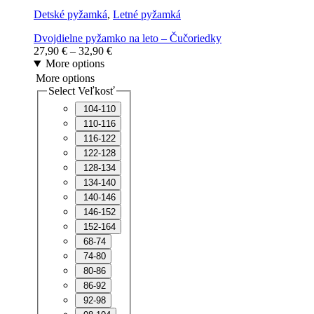
Detské pyžamká
,
Letné pyžamká
Dvojdielne pyžamko na leto – Čučoriedky
27,90
€
–
32,90
€
More options
More options
Select Veľkosť
104-110
110-116
116-122
122-128
128-134
134-140
140-146
146-152
152-164
68-74
74-80
80-86
86-92
92-98