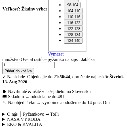
98-104
Veľkosť
:
Žiadny výber
104-110
110-116
116-122
122-128
128-134
134-140
Vymazať
množstvo Overal rastúce pyžamko na zips - Jabĺčka
Pridať do košíka
✓ Na sklade.
Objednajte do
21:56:43
, doručenie najneskôr
Štvrtok
13. Aug 2026
🧵 Navrhnuté & ušité v našej dielni na Slovensku
🚚 Skladom → odosielame do 48 h
🪡 Na objednávku → vyrobíme a odošleme do 14 prac. Dní
O nás │ Pyžamkovo ➡ ToFi
NAŠA VÝROBA
EKO & KVALITA