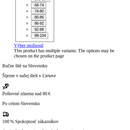
68-74
74-80
80-86
86-92
92-98
98-104
Výber možností
This product has multiple variants. The options may be
chosen on the product page
Ručne šité na Slovensku
Šijeme v našej dieli v Lietave
Poštovné zdarma nad 80 €
Po celom Slovensku
100 % Spokojnosť zákazníkov