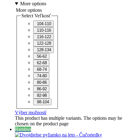
More options
More options
Select Veľkosť
104-110
110-116
116-122
122-128
128-134
56-62
62-68
68-74
74-80
80-86
86-92
92-98
98-104
Výber možností
This product has multiple variants. The options may be
chosen on the product page
Bambus