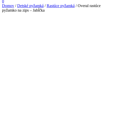
0
Domov
/
Detské pyžamká
/
Rastúce pyžamká
/
Overal rastúce
pyžamko na zips – Jabĺčka