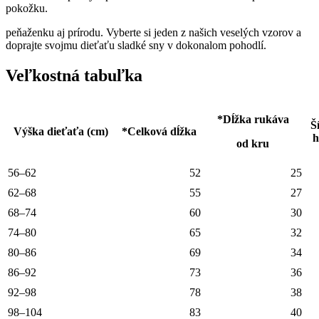
pokožku.
peňaženku aj prírodu. Vyberte si jeden z našich veselých vzorov a
doprajte svojmu dieťaťu sladké sny v dokonalom pohodlí.
Veľkostná tabuľka
*Dĺžka rukáva
Š
Výška dieťaťa (cm)
*Celková dĺžka
h
od kru
56–62
52
25
62–68
55
27
68–74
60
30
74–80
65
32
80–86
69
34
86–92
73
36
92–98
78
38
98–104
83
40