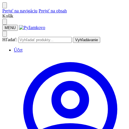
Prejsť na navigáciu
Prejsť na obsah
Košík
MENU
Hľadať:
Vyhľadávanie
Účet