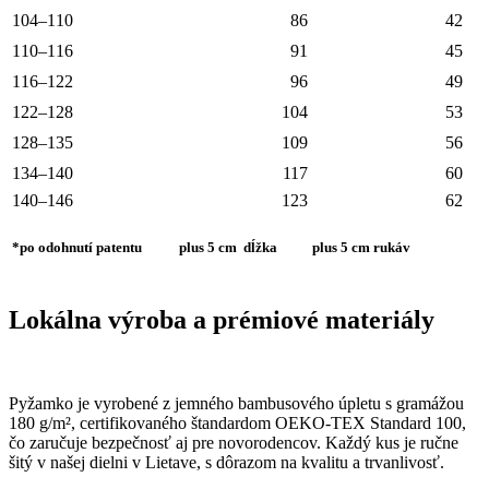
104–110
86
42
110–116
91
45
116–122
96
49
122–128
104
53
128–135
109
56
134–140
117
60
140–146
123
62
*po odohnutí patentu
plus 5 cm dĺžka
plus 5 cm rukáv
Lokálna výroba a prémiové materiály
Pyžamko je vyrobené z jemného bambusového úpletu s gramážou
180 g/m², certifikovaného štandardom OEKO-TEX Standard 100,
čo zaručuje bezpečnosť aj pre novorodencov. Každý kus je ručne
šitý v našej dielni v Lietave, s dôrazom na kvalitu a trvanlivosť.