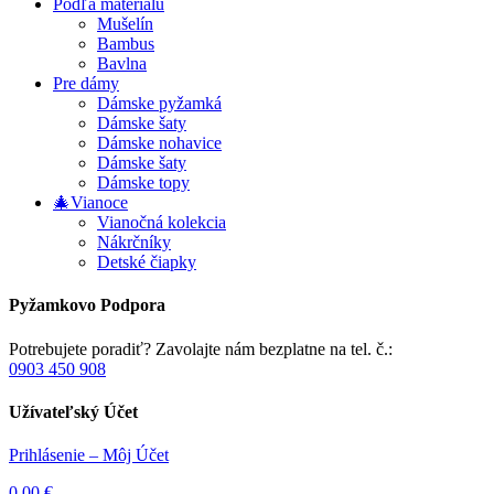
Podľa materiálu
Mušelín
Bambus
Bavlna
Pre dámy
Dámske pyžamká
Dámske šaty
Dámske nohavice
Dámske šaty
Dámske topy
🎄Vianoce
Vianočná kolekcia
Nákrčníky
Detské čiapky
Pyžamkovo Podpora
Potrebujete poradiť? Zavolajte nám bezplatne na tel. č.:
0903 450 908
Užívateľský Účet
Prihlásenie – Môj Účet
0,00
€