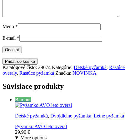
Meno
*
E-mail
*
Pridať do košíka
Katalógové číslo:
29674
Kategórie:
Detské pyžamká
,
Rastúce
overaly
,
Rastúce pyžamká
Značka:
NOVINKA
Súvisiace produkty
Bambus
Detské pyžamká
,
Dvojdielne pyžamká
,
Letné pyžamká
Pyžamko AVO leto overal
29,90
€
More options