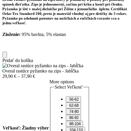
spánok dieťatka. Zips je jednosmerný, začína pri krku a konči pri členku.
Pyžamko je šité v malej dielničke pri Žiline z jemnučkého úpletu. Certifikát
Oeko-Tex Standard 100, preto je
materiál vhodný aj pre detičky do 3 rokov.
Pyžamko po odohnutí patentov na nožičkách a ručičkách vzrastie cca o
jednu veľkosť.
Zloženie:
95% bavlna, 5% elastan
Pridať do košíka
Overal rastúce pyžamko na zips - Jabĺčka
29,90
€
–
37,90
€
More options
Select Veľkosť
56-62
62-68
74-80
86-92
98-104
Veľkosť
:
Žiadny výber
104-110