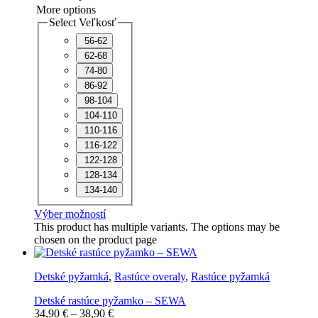
More options
Select Veľkosť
56-62
62-68
74-80
86-92
98-104
104-110
110-116
116-122
122-128
128-134
134-140
Výber možností
This product has multiple variants. The options may be
chosen on the product page
Detské pyžamká
,
Rastúce overaly
,
Rastúce pyžamká
Detské rastúce pyžamko – SEWA
34,90
€
–
38,90
€