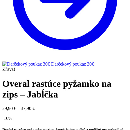
Darčekový poukaz 30€
Zľava!
Overal rastúce pyžamko na
zips – Jabĺčka
29,90
€
–
37,90
€
-16%
Detské rastúce pyžamko na zips, ktorý je jemnučký a podšitý pre pohodlný