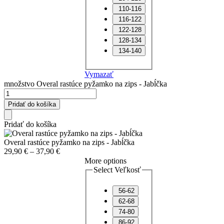
110-116
116-122
122-128
128-134
134-140
Vymazať
množstvo Overal rastúce pyžamko na zips - Jabĺčka
Pridať do košíka
Pridať do košíka
Overal rastúce pyžamko na zips - Jabĺčka
29,90
€
–
37,90
€
More options
Select Veľkosť
56-62
62-68
74-80
86-92