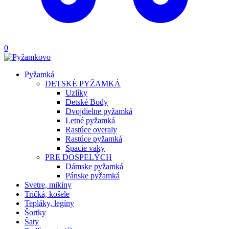
0
Pyžamká
DETSKÉ PYŽAMKÁ
Uzlíky
Detské Body
Dvojdielne pyžamká
Letné pyžamká
Rastúce overaly
Rastúce pyžamká
Spacie vaky
PRE DOSPELÝCH
Dámske pyžamká
Pánske pyžamká
Svetre, mikiny
Tričká, košele
Tepláky, legíny
Šortky
Šaty