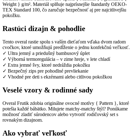
Weight } g/m². Materiál splňuje najprísnejšie štandardy OEKO-
TEX Standard 100, čo zaručuje bezpečnosť aj pre najcitlivejšiu
pokožku.
Rastúci dizajn & pohodlie
Tento overal rastie spolu s vaším dieťaťom vďaka dvom radom
cvočkov, ktoré umožňujú predĺženie o jednu konfekčnú veľkosť.
✓ Ultra jemný a priedušný bambusový úplet
✓ Výborná termoregulácia – v zime hreje, v lete chladí
✓ Extra jemné švy, ktoré nedráždia pokožku
✓ Bezpečný zips pre pohodlné prevliekanie
✓ Vhodné pre deti s ekzémami alebo citlivou pokožkou
Veselé vzory & rodinné sady
Overal Frutik zdobia originálne ovocné motívy { Pattern }, ktoré
potešia každé bábätko. Milujete matchy-matchy štýl? Ponúkame
možnosť zladiť súrodencov alebo vytvoriť rodičovský set s
rovnakým dizajnom.
Ako vybrať veľkosť