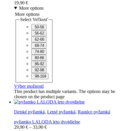
19,90
€
More options
More options
Select Veľkosť
50-56
56-62
62-68
68-74
74-80
80-86
86-92
92-98
98-104
Výber možností
This product has multiple variants. The options may be
chosen on the product page
Detské pyžamká
,
Letné pyžamká
,
Rastúce pyžamká
pyžamko LALODA leto dvojdielne
29,90
€
–
33,90
€