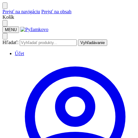
Prejsť na navigáciu
Prejsť na obsah
Košík
MENU
Hľadať:
Vyhľadávanie
Účet