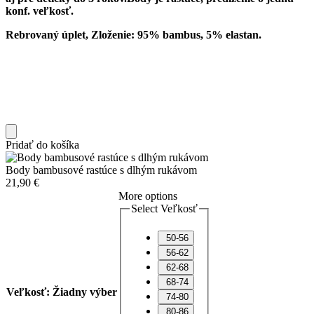
konf. veľkosť.
Rebrovaný úplet, Zloženie: 95% bambus, 5% elastan.
Pridať do košíka
Body bambusové rastúce s dlhým rukávom
21,90
€
More options
Select Veľkosť
50-56
56-62
62-68
68-74
Veľkosť
:
Žiadny výber
74-80
80-86