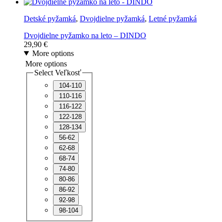
Detské pyžamká
,
Dvojdielne pyžamká
,
Letné pyžamká
Dvojdielne pyžamko na leto – DINDO
29,90
€
More options
More options
Select Veľkosť
104-110
110-116
116-122
122-128
128-134
56-62
62-68
68-74
74-80
80-86
86-92
92-98
98-104