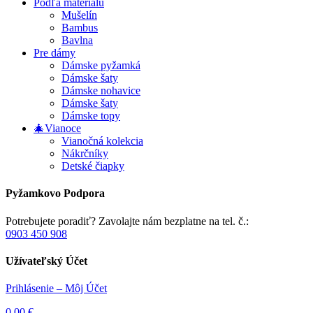
Podľa materiálu
Mušelín
Bambus
Bavlna
Pre dámy
Dámske pyžamká
Dámske šaty
Dámske nohavice
Dámske šaty
Dámske topy
🎄Vianoce
Vianočná kolekcia
Nákrčníky
Detské čiapky
Pyžamkovo Podpora
Potrebujete poradiť? Zavolajte nám bezplatne na tel. č.:
0903 450 908
Užívateľský Účet
Prihlásenie – Môj Účet
0,00
€