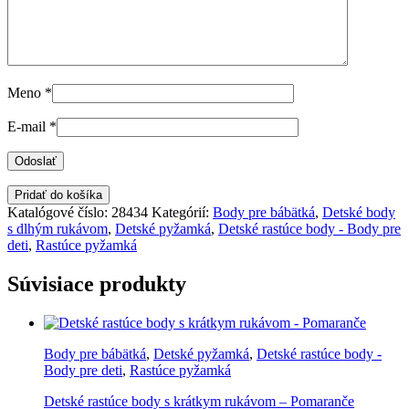
Meno
*
E-mail
*
Pridať do košíka
Katalógové číslo:
28434
Kategórií:
Body pre bábätká
,
Detské body
s dlhým rukávom
,
Detské pyžamká
,
Detské rastúce body - Body pre
deti
,
Rastúce pyžamká
Súvisiace produkty
Body pre bábätká
,
Detské pyžamká
,
Detské rastúce body -
Body pre deti
,
Rastúce pyžamká
Detské rastúce body s krátkym rukávom – Pomaranče