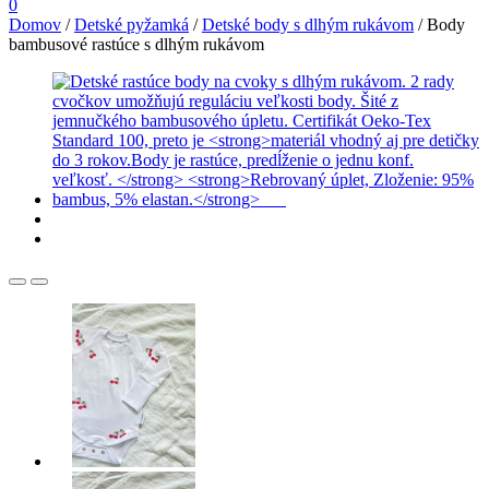
0
Domov
/
Detské pyžamká
/
Detské body s dlhým rukávom
/
Body
bambusové rastúce s dlhým rukávom