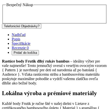
Bezpečný Nákup
Telefonické Objednávky?
Nadhľad
Popis
Špecifikácie
Recenzie
0
Pridať do košíka
Rastúce body Frutik dlhý rukáv bambus
– ideálny výber pre
vaše najmenšie! Tento jemnučký overal s veselým ovocným vzorom
{ Pattern } je navrhnutý pre deti od narodenia až po batolatá {
Audience }. Vďaka rastúcemu strihu a bambusovému materiálu
poskytuje maximálne pohodlie a vydrží vašemu zlatíčku oveľa
dlhšie ako bežné body.
Lokálna výroba a prémiové materiály
Každé body Frutik je ručne šité v našej dielni v Lietave z
certifikovaného bambusového úpletu { Material } s gramážou {