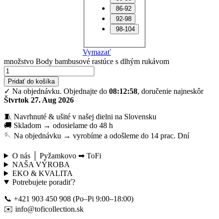
86-92
92-98
98-104
Vymazať
množstvo Body bambusové rastúce s dlhým rukávom
Pridať do košíka
✓ Na objednávku.
Objednajte do
08:12:57
, doručenie najneskôr
Štvrtok 27. Aug 2026
🧵 Navrhnuté & ušité v našej dielni na Slovensku
🚚 Skladom → odosielame do 48 h
🪡 Na objednávku → vyrobíme a odošleme do 14 prac. Dní
O nás │ Pyžamkovo ➡ ToFi
NAŠA VÝROBA
EKO & KVALITA
Potrebujete poradiť?
📞 +421 903 450 908 (Po–Pi 9:00–18:00)
✉️ info@toficollection.sk