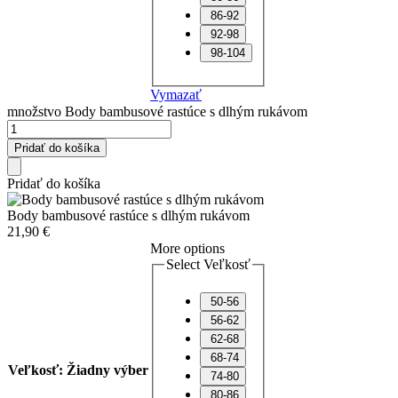
86-92
92-98
98-104
Vymazať
množstvo Body bambusové rastúce s dlhým rukávom
Pridať do košíka
Pridať do košíka
Body bambusové rastúce s dlhým rukávom
21,90
€
More options
Select Veľkosť
50-56
56-62
62-68
68-74
Veľkosť
:
Žiadny výber
74-80
80-86