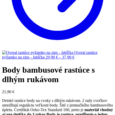
Overal rastúce
pyžamko na zips - Jabĺčka
29,90
€
–
37,90
€
Body bambusové rastúce s
dlhým rukávom
21,90
€
Detské rastúce body na cvoky s dlhým rukávom. 2 rady cvočkov
umožňujú reguláciu veľkosti body. Šité z jemnučkého bambusového
úpletu. Certifikát Oeko-Tex Standard 100, preto je
materiál vhodný
aj pre detičky do 3 rokov.Body je rastúce, predĺženie o jednu