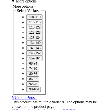
More options
More options
Select Veľkosť
104-110
110-116
116-122
122-128
128-134
134-140
140-146
146-152
152-164
68-74
74-80
80-86
86-92
92-98
98-104
Výber možností
This product has multiple variants. The options may be
chosen on the product page