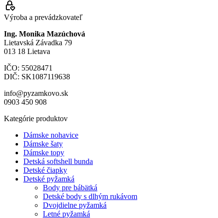
Výroba a prevádzkovateľ
Ing. Monika Mazúchová
Lietavská Závadka 79
013 18 Lietava
IČO: 55028471
DIČ: SK1087119638
info@pyzamkovo.sk
0903 450 908
Kategórie produktov
Dámske nohavice
Dámske šaty
Dámske topy
Detská softshell bunda
Detské čiapky
Detské pyžamká
Body pre bábätká
Detské body s dlhým rukávom
Dvojdielne pyžamká
Letné pyžamká