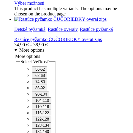
Výber možností
This product has multiple variants. The options may be
chosen on the product page
Detské pyžamká
,
Rastúce overaly
,
Rastúce pyžamká
Rastúce pyžamko ČUČORIEDKY overal zips
34,90
€
–
38,90
€
More options
More options
Select Veľkosť
56-62
62-68
74-80
86-92
98-104
104-110
110-116
116-122
122-128
128-134
134-140