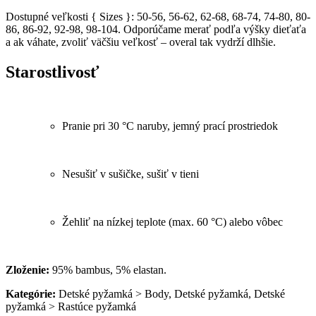
Dostupné veľkosti { Sizes }: 50-56, 56-62, 62-68, 68-74, 74-80, 80-
86, 86-92, 92-98, 98-104. Odporúčame merať podľa výšky dieťaťa
a ak váhate, zvoliť väčšiu veľkosť – overal tak vydrží dlhšie.
Starostlivosť
Pranie pri 30 °C naruby, jemný prací prostriedok
Nesušiť v sušičke, sušiť v tieni
Žehliť na nízkej teplote (max. 60 °C) alebo vôbec
Zloženie:
95% bambus, 5% elastan.
Kategórie:
Detské pyžamká > Body, Detské pyžamká, Detské
pyžamká > Rastúce pyžamká