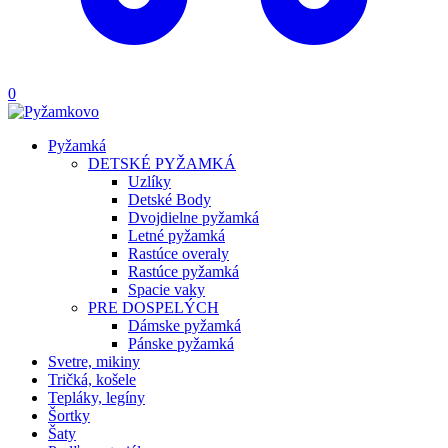
0
Pyžamká
DETSKÉ PYŽAMKÁ
Uzlíky
Detské Body
Dvojdielne pyžamká
Letné pyžamká
Rastúce overaly
Rastúce pyžamká
Spacie vaky
PRE DOSPELÝCH
Dámske pyžamká
Pánske pyžamká
Svetre, mikiny
Tričká, košele
Tepláky, legíny
Šortky
Šaty