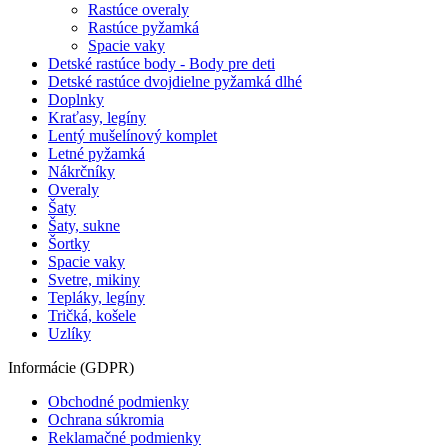
Rastúce overaly
Rastúce pyžamká
Spacie vaky
Detské rastúce body - Body pre deti
Detské rastúce dvojdielne pyžamká dlhé
Doplnky
Kraťasy, legíny
Lentý mušelínový komplet
Letné pyžamká
Nákrčníky
Overaly
Šaty
Šaty, sukne
Šortky
Spacie vaky
Svetre, mikiny
Tepláky, legíny
Tričká, košele
Uzlíky
Informácie (GDPR)
Obchodné podmienky
Ochrana súkromia
Reklamačné podmienky