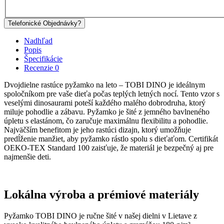
Telefonické Objednávky?
Nadhľad
Popis
Špecifikácie
Recenzie
0
Dvojdielne rastúce pyžamko na leto – TOBI DINO je ideálnym
spoločníkom pre vaše dieťa počas teplých letných nocí. Tento vzor s
veselými dinosaurami poteší každého malého dobrodruha, ktorý
miluje pohodlie a zábavu. Pyžamko je šité z jemného bavlneného
úpletu s elastánom, čo zaručuje maximálnu flexibilitu a pohodlie.
Najväčším benefitom je jeho rastúci dizajn, ktorý umožňuje
predĺženie manžiet, aby pyžamko rástlo spolu s dieťaťom. Certifikát
OEKO-TEX Standard 100 zaisťuje, že materiál je bezpečný aj pre
najmenšie deti.
Lokálna výroba a prémiové materiály
Pyžamko TOBI DINO je ručne šité v našej dielni v Lietave z