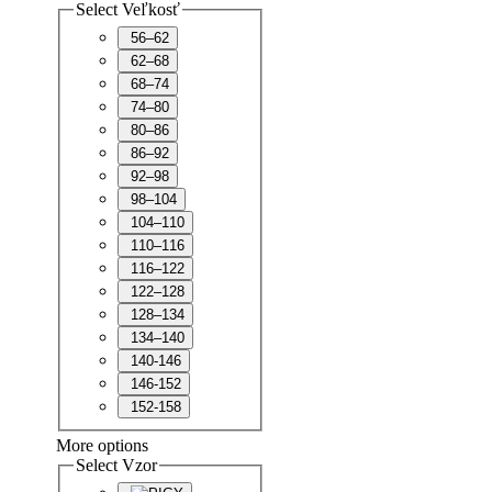
Select Veľkosť
56–62
62–68
68–74
74–80
80–86
86–92
92–98
98–104
104–110
110–116
116–122
122–128
128–134
134–140
140-146
146-152
152-158
More options
Select Vzor