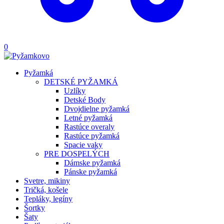
0
Pyžamká
DETSKÉ PYŽAMKÁ
Uzlíky
Detské Body
Dvojdielne pyžamká
Letné pyžamká
Rastúce overaly
Rastúce pyžamká
Spacie vaky
PRE DOSPELÝCH
Dámske pyžamká
Pánske pyžamká
Svetre, mikiny
Tričká, košele
Tepláky, legíny
Šortky
Šaty