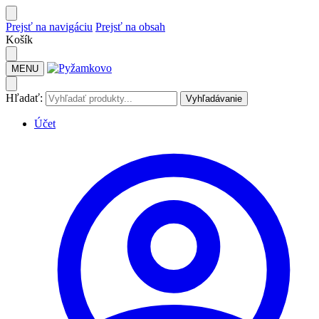
Prejsť na navigáciu
Prejsť na obsah
Košík
MENU
Hľadať:
Vyhľadávanie
Účet