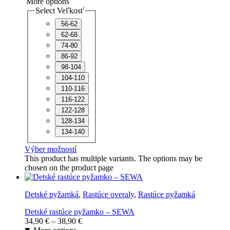
More options
Select Veľkosť
56-62
62-68
74-80
86-92
98-104
104-110
110-116
116-122
122-128
128-134
134-140
Výber možností
This product has multiple variants. The options may be
chosen on the product page
Detské pyžamká
,
Rastúce overaly
,
Rastúce pyžamká
Detské rastúce pyžamko – SEWA
34,90
€
–
38,90
€