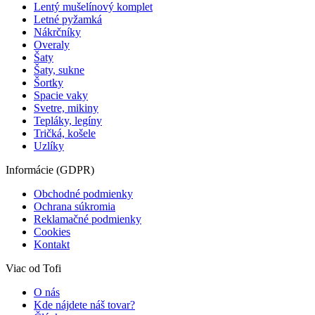
Lentý mušelínový komplet
Letné pyžamká
Nákrčníky
Overaly
Šaty
Šaty, sukne
Šortky
Spacie vaky
Svetre, mikiny
Tepláky, legíny
Tričká, košele
Uzlíky
Informácie (GDPR)
Obchodné podmienky
Ochrana súkromia
Reklamačné podmienky
Cookies
Kontakt
Viac od Tofi
O nás
Kde nájdete náš tovar?