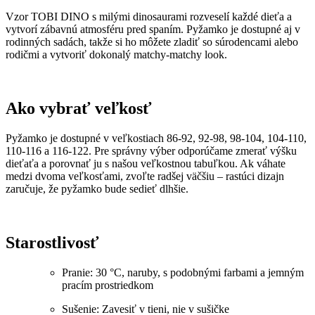
Vzor TOBI DINO s milými dinosaurami rozveselí každé dieťa a
vytvorí zábavnú atmosféru pred spaním. Pyžamko je dostupné aj v
rodinných sadách, takže si ho môžete zladiť so súrodencami alebo
rodičmi a vytvoriť dokonalý matchy-matchy look.
Ako vybrať veľkosť
Pyžamko je dostupné v veľkostiach 86-92, 92-98, 98-104, 104-110,
110-116 a 116-122. Pre správny výber odporúčame zmerať výšku
dieťaťa a porovnať ju s našou veľkostnou tabuľkou. Ak váhate
medzi dvoma veľkosťami, zvoľte radšej väčšiu – rastúci dizajn
zaručuje, že pyžamko bude sedieť dlhšie.
Starostlivosť
Pranie: 30 °C, naruby, s podobnými farbami a jemným
pracím prostriedkom
Sušenie: Zavesiť v tieni, nie v sušičke