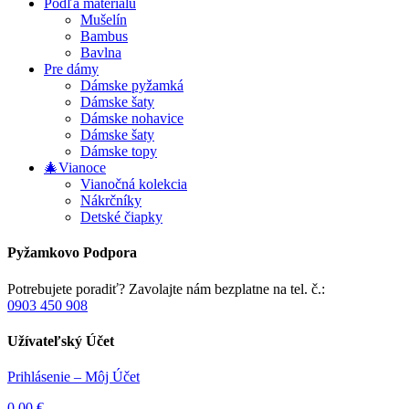
Podľa materiálu
Mušelín
Bambus
Bavlna
Pre dámy
Dámske pyžamká
Dámske šaty
Dámske nohavice
Dámske šaty
Dámske topy
🎄Vianoce
Vianočná kolekcia
Nákrčníky
Detské čiapky
Pyžamkovo Podpora
Potrebujete poradiť? Zavolajte nám bezplatne na tel. č.:
0903 450 908
Užívateľský Účet
Prihlásenie – Môj Účet
0,00
€