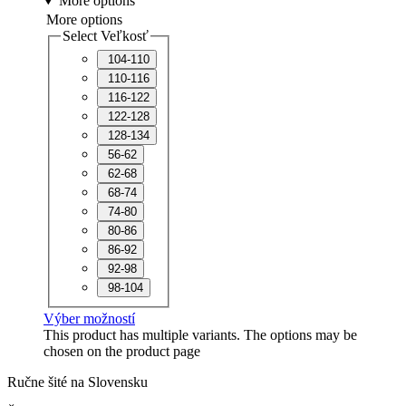
More options
More options
Select Veľkosť
104-110
110-116
116-122
122-128
128-134
56-62
62-68
68-74
74-80
80-86
86-92
92-98
98-104
Výber možností
This product has multiple variants. The options may be
chosen on the product page
Ručne šité na Slovensku