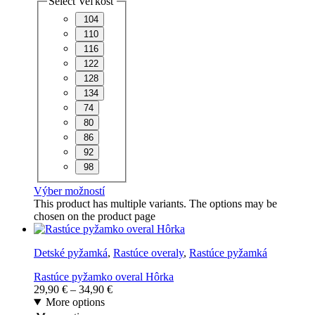
Select Veľkosť
104
110
116
122
128
134
74
80
86
92
98
Výber možností
This product has multiple variants. The options may be
chosen on the product page
Detské pyžamká
,
Rastúce overaly
,
Rastúce pyžamká
Rastúce pyžamko overal Hôrka
29,90
€
–
34,90
€
More options