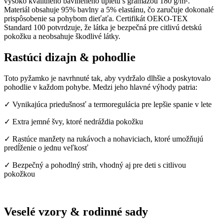
vysoko kvalitného bavlneného úpletu s gramážou 180 g/m².
Materiál obsahuje 95% bavlny a 5% elastánu, čo zaručuje dokonalé
prispôsobenie sa pohybom dieťaťa. Certifikát OEKO-TEX
Standard 100 potvrdzuje, že látka je bezpečná pre citlivú detskú
pokožku a neobsahuje škodlivé látky.
Rastúci dizajn & pohodlie
Toto pyžamko je navrhnuté tak, aby vydržalo dlhšie a poskytovalo
pohodlie v každom pohybe. Medzi jeho hlavné výhody patria:
✓ Vynikajúca priedušnosť a termoregulácia pre lepšie spanie v lete
✓ Extra jemné švy, ktoré nedráždia pokožku
✓ Rastúce manžety na rukávoch a nohaviciach, ktoré umožňujú
predĺženie o jednu veľkosť
✓ Bezpečný a pohodlný strih, vhodný aj pre deti s citlivou
pokožkou
Veselé vzory & rodinné sady