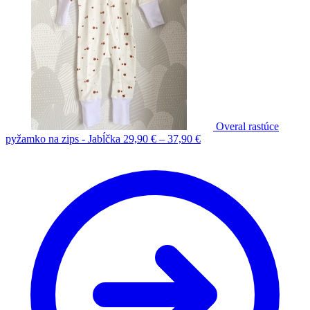
Overal rastúce
pyžamko na zips - Jabĺčka
29,90
€
–
37,90
€