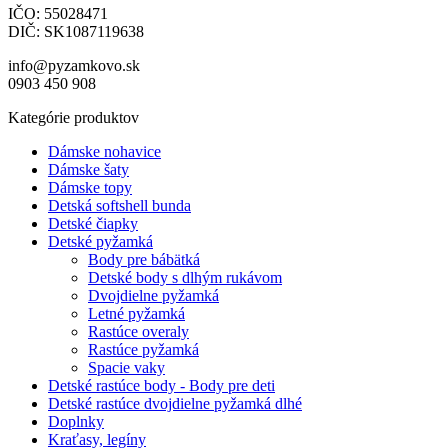
IČO: 55028471
DIČ: SK1087119638
info@pyzamkovo.sk
0903 450 908
Kategórie produktov
Dámske nohavice
Dámske šaty
Dámske topy
Detská softshell bunda
Detské čiapky
Detské pyžamká
Body pre bábätká
Detské body s dlhým rukávom
Dvojdielne pyžamká
Letné pyžamká
Rastúce overaly
Rastúce pyžamká
Spacie vaky
Detské rastúce body - Body pre deti
Detské rastúce dvojdielne pyžamká dlhé
Doplnky
Kraťasy, legíny