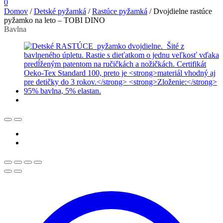
0
Domov
/
Detské pyžamká
/
Rastúce pyžamká
/
Dvojdielne rastúce
pyžamko na leto – TOBI DINO
Bavlna