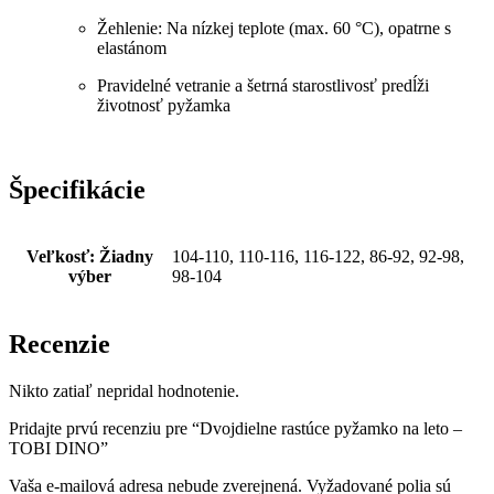
Žehlenie: Na nízkej teplote (max. 60 °C), opatrne s
elastánom
Pravidelné vetranie a šetrná starostlivosť predĺži
životnosť pyžamka
Špecifikácie
Veľkosť
:
Žiadny
104-110, 110-116, 116-122, 86-92, 92-98,
výber
98-104
Recenzie
Nikto zatiaľ nepridal hodnotenie.
Pridajte prvú recenziu pre “Dvojdielne rastúce pyžamko na leto –
TOBI DINO”
Vaša e-mailová adresa nebude zverejnená.
Vyžadované polia sú