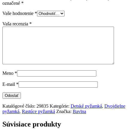
označené
*
Vaše hodnotenie
*
Vaša recenzia
*
Meno
*
E-mail
*
Katalógové číslo:
29835
Kategórie:
Detské pyžamká
,
Dvojdielne
pyžamká
,
Rastúce pyžamká
Značka:
Bavlna
Súvisiace produkty